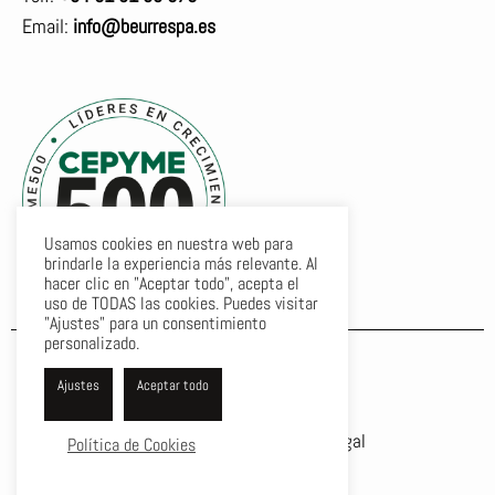
Email:
info@beurrespa.es
Usamos cookies en nuestra web para
brindarle la experiencia más relevante. Al
hacer clic en "Aceptar todo", acepta el
uso de TODAS las cookies. Puedes visitar
"Ajustes" para un consentimiento
personalizado.
F
T
Y
a
w
o
Ajustes
Aceptar todo
c
i
u
e
t
t
Política de privacidad
Aviso legal
Política de Cookies
b
t
u
o
e
b