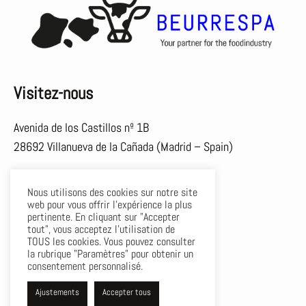
Visitez-nous
Avenida de los Castillos nº 1B
28692 Villanueva de la Cañada (Madrid – Spain)
Contactez-nous
Nous utilisons des cookies sur notre site
web pour vous offrir l'expérience la plus
Téléphone:
+34 91 81 00 976
pertinente. En cliquant sur "Accepter
tout", vous acceptez l'utilisation de
Email:
info@beurrespa.es
TOUS les cookies. Vous pouvez consulter
la rubrique "Paramètres" pour obtenir un
consentement personnalisé.
Ajustements
Accepter tous