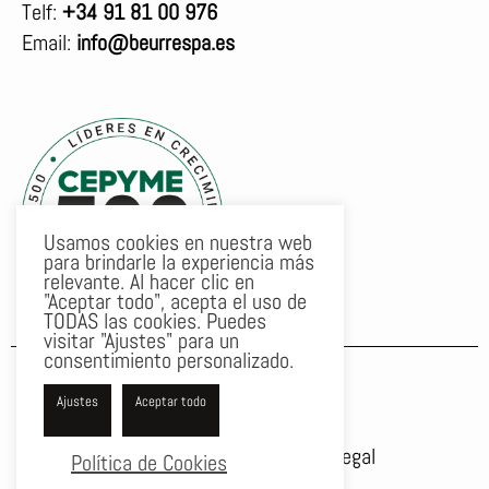
Telf:
+34 91 81 00 976
Email:
info@beurrespa.es
Usamos cookies en nuestra web
para brindarle la experiencia más
relevante. Al hacer clic en
"Aceptar todo", acepta el uso de
TODAS las cookies. Puedes
visitar "Ajustes" para un
consentimiento personalizado.
F
T
Y
a
w
o
Ajustes
Aceptar todo
c
i
u
Política de privacidad
Aviso legal
e
t
t
Política de Cookies
b
t
u