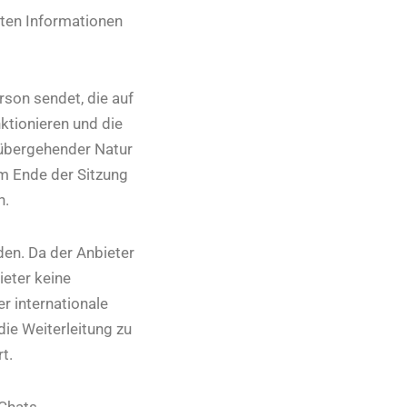
chten Informationen
rson sendet, die auf
ktionieren und die
rübergehender Natur
am Ende der Sitzung
n.
den. Da der Anbieter
ieter keine
er internationale
die Weiterleitung zu
t.
Chats,