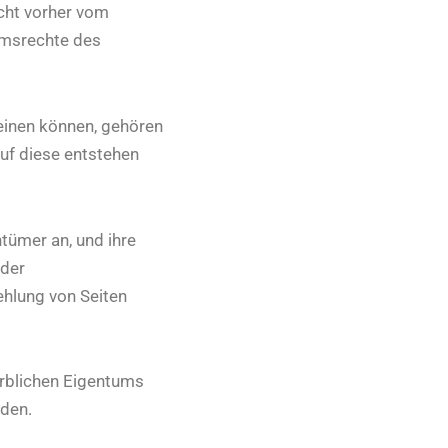
icht vorher vom
umsrechte des
heinen können, gehören
auf diese entstehen
tümer an, und ihre
oder
ehlung von Seiten
erblichen Eigentums
nden.