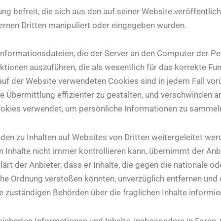
ung befreit, die sich aus den auf seiner Website veröffentli
ternen Dritten manipuliert oder eingegeben wurden.
Informationsdateien, die der Server an den Computer der Pe
tionen auszuführen, die als wesentlich für das korrekte Fun
auf der Website verwendeten Cookies sind in jedem Fall vo
e Übermittlung effizienter zu gestalten, und verschwinden 
okies verwendet, um persönliche Informationen zu sammel
den zu Inhalten auf Websites von Dritten weitergeleitet wer
en Inhalte nicht immer kontrollieren kann, übernimmt der Anb
lärt der Anbieter, dass er Inhalte, die gegen die nationale od
che Ordnung verstoßen könnten, unverzüglich entfernen und 
e zuständigen Behörden über die fraglichen Inhalte informier
peicherten Informationen und Inhalte, insbesondere in Foren, 