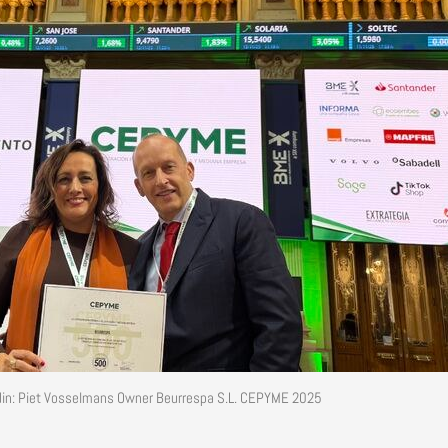
din: Piet Vosselmans Owner Beurrespa S.L. CEPYME 2025