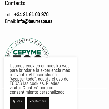
Contacto
Telf:
+34 91 81 00 976
Email:
info@beurrespa.es
Usamos cookies en nuestra web
para brindarle la experiencia más
relevante. Al hacer clic en
"Aceptar todo", acepta el uso de
TODAS las cookies. Puedes
visitar "Ajustes" para un
consentimiento personalizado.
F
T
Y
a
w
o
Ajustes
Aceptar todo
c
i
u