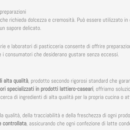
preparazioni
che richieda dolcezza e cremosità. Può essere utilizzato in ca
n sapore delicato.
terie e laboratori di pasticceria consente di offrire preparazi
are i consumatori che desiderano gustare senza eccessi.
 alta qualità
, prodotto secondo rigorosi standard che gara
ori specializzati in prodotti lattiero-caseari
, offriamo soluzio
ricerca di ingredienti di alta qualità per la propria cucina o 
a qualità, della tracciabilità e della freschezza di ogni pro
e controllata
, assicurando che ogni confezione di latte con