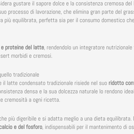
sidera gustare il sapore dolce e la consistenza cremosa del 
 suo processo di lavorazione, che elimina gran parte del gr
 più equilibrata, perfetta sia per il consumo domestico che 
 e proteine del latte
, rendendolo un integratore nutrizionale
ssert morbidi e cremosi.
uello tradizionale
 il latte condensato tradizionale risiede nel suo
ridotto con
onsistenza densa e la sua dolcezza naturale lo rendono idea
 e cremosità a ogni ricetta.
e più digeribile e si adatta meglio a una dieta equilibrata. D
calcio e del fosforo
, indispensabili per il mantenimento di o