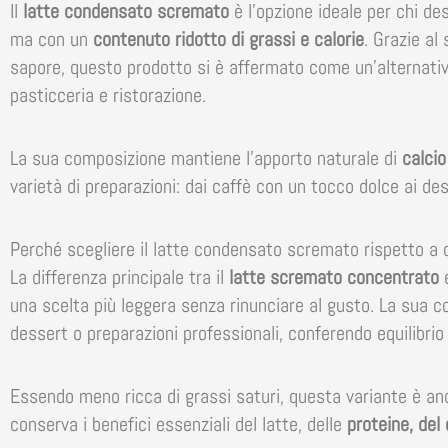
Il
latte condensato scremato
è l’opzione ideale per chi de
ma con un
contenuto ridotto
di grassi e calorie
. Grazie al
sapore, questo prodotto si è affermato come un’alternativa
pasticceria e ristorazione.
La sua composizione mantiene l’apporto naturale di
calcio
varietà di preparazioni: dai caffè con un tocco dolce ai de
Perché scegliere il latte condensato scremato rispetto a q
La differenza principale tra il
latte scremato concentrato
e
una scelta più leggera senza rinunciare al gusto. La sua c
dessert o preparazioni professionali, conferendo equilibrio
Essendo meno ricca di grassi saturi, questa variante è anch
conserva i benefici essenziali del latte, delle
proteine, del 