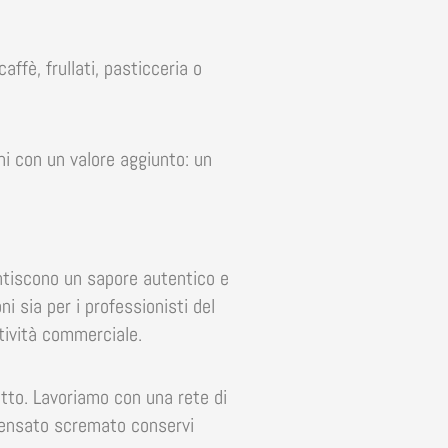
ffè, frullati, pasticceria o
oni con un valore aggiunto: un
ntiscono un sapore autentico e
ni sia per i professionisti del
attività commerciale.
dotto. Lavoriamo con una rete di
densato scremato conservi