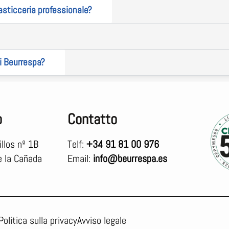
asticceria professionale?
di Beurrespa?
o
Contatto
illos nº 1B
Telf:
+34 91 81 00 976
e la Cañada
Email:
info@beurrespa.es
Politica sulla privacy
Avviso legale